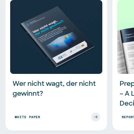
Wer nicht wagt, der nicht 
Prep
gewinnt?
– A 
Dec
WHITE PAPER
REPOR